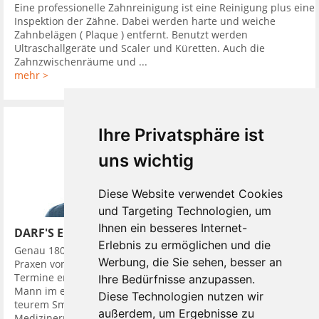
Eine professionelle Zahnreinigung ist eine Reinigung plus eine
Inspektion der Zähne. Dabei werden harte und weiche
Zahnbelägen ( Plaque ) entfernt. Benutzt werden
Ultraschallgeräte und Scaler und Küretten. Auch die
Zahnzwischenräume und ...
mehr >
Ihre Privatsphäre ist
uns wichtig
Diese Website verwendet Cookies
und Targeting Technologien, um
Ihnen ein besseres Internet-
DARF'S EIN BISSCHEN MEHR SEIN?
Erlebnis zu ermöglichen und die
Genau 180 Mal besuchte ein junger Züricher im Jahr 2016
Werbung, die Sie sehen, besser an
Praxen von Zahnärzten. Das Besondere war: Bei der Hälfte der
Termine erschien er als gepflegter, Erfolg ausstrahlender
Ihre Bedürfnisse anzupassen.
Mann im edlen Anzug und ausgestattet mit Accessoires, wie
Diese Technologien nutzen wir
teurem Smartphone, die Status symbolisierten. Den
außerdem, um Ergebnisse zu
Medizinern sagte ...