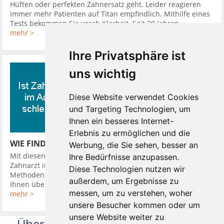
Hüften oder perfekten Zahnersatz geht. Leider reagieren
immer mehr Patienten auf Titan empfindlich. Mithilfe eines
Tests bekommen Sie vorab Klarheit. Seit 20 Jahren ...
mehr >
Ihre Privatsphäre ist
uns wichtig
Diese Website verwendet Cookies
und Targeting Technologien, um
Ihnen ein besseres Internet-
Erlebnis zu ermöglichen und die
WIE FINDE ICH EINEN GUTEN ZAHNARZT
Werbung, die Sie sehen, besser an
Mit diesen 10 Tipps finden Sie leicht einen guten günstigen
Ihre Bedürfnisse anzupassen.
Zahnarzt in Ihrer Nähe. So hat Ihr Zahnarzt verschiedene
Diese Technologien nutzen wir
Methoden, Sie in seine Diagnose einzubeziehen. Er kann
außerdem, um Ergebnisse zu
Ihnen über Kamera oder ...
messen, um zu verstehen, woher
mehr >
unsere Besucher kommen oder um
unsere Website weiter zu
Über uns