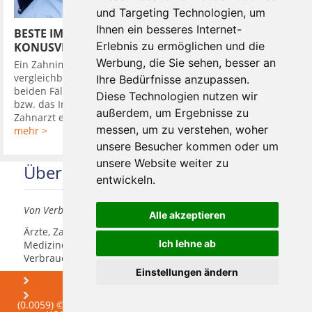
und Targeting Technologien, um
Ihnen ein besseres Internet-
BESTE IMPLANTATSYSTEME HABEN
Erlebnis zu ermöglichen und die
KONUSVERBINDUNG
Werbung, die Sie sehen, besser an
Ein Zahnimplantat in den Kieferknochen zu setzen, ist
vergleichbar mit dem Eindrehen eines Dübels in die Wand. In
Ihre Bedürfnisse anzupassen.
beiden Fällen wird zuerst ein Loch gebohrt, in das der Dübel,
Diese Technologien nutzen wir
bzw. das Implantat bündig eingebracht wird. Darauf setzt der
außerdem, um Ergebnisse zu
Zahnarzt ein Provisorium, um ...
messen, um zu verstehen, woher
mehr >
unsere Besucher kommen oder um
unsere Website weiter zu
Über uns
entwickeln.
Von Verbrauchern für Verbraucher
Alle akzeptieren
Ärzte, Zahnärzte, Akustiker und andere
Ich lehne ab
Medizindienstleister haben hier die Möglichkeit, sich
Verbrauchern vorzustellen.
Einstellungen ändern
Über uns
Praxismarketing
Newsletter
(0.0059) © 2004 - 2026 DEV AG - Alle Rechte vorbehalten