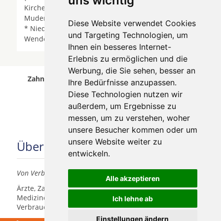
uns wichtig
Kirchen (Sieg) * Kirchhundem * Kreuztal *
Mudersbach * Netphen * Neunkirchen (Siegerland)
Diese Website verwendet Cookies
* Niederfischbach * Olpe *
Siegen
* Wallmenroth *
und Targeting Technologien, um
Wenden (Sauerland) * Wilnsdorf *
Ihnen ein besseres Internet-
Erlebnis zu ermöglichen und die
Werbung, die Sie sehen, besser an
Zahnersatz, Zahnimplantate Siegen wurde am 07
Ihre Bedürfnisse anzupassen.
August 2026 aktualisiert.
Diese Technologien nutzen wir
außerdem, um Ergebnisse zu
messen, um zu verstehen, woher
unsere Besucher kommen oder um
unsere Website weiter zu
Über uns
entwickeln.
Von Verbrauchern für Verbraucher
Alle akzeptieren
Ärzte, Zahnärzte, Akustiker und andere
Medizindienstleister haben hier die Möglichkeit, sich
Ich lehne ab
Verbrauchern vorzustellen.
Einstellungen ändern