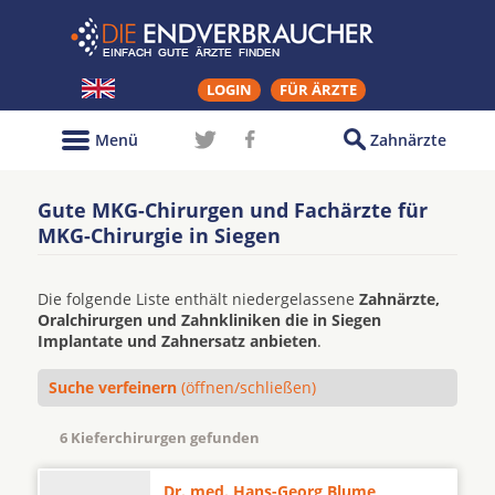
LOGIN
FÜR ÄRZTE
Menü
Zahnärzte
Gute MKG-Chirurgen und Fachärzte für
MKG-Chirurgie in Siegen
Die folgende Liste enthält niedergelassene
Zahnärzte,
Oralchirurgen und Zahnkliniken die in Siegen
Implantate und Zahnersatz anbieten
.
Suche verfeinern
(öffnen/schließen)
6 Kieferchirurgen gefunden
Dr. med. Hans-Georg Blume