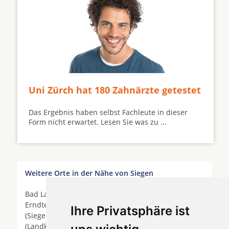
Uni Zürch hat 180 Zahnärzte getestet
Das Ergebnis haben selbst Fachleute in dieser
Form nicht erwartet. Lesen Sie was zu ...
Weitere Orte in der Nähe von Siegen
Bad Laasphe * Betzdorf * Burbach (Siegerland) *
Erndtebrück * Freudenberg (Baden) * Freudenberg
Ihre Privatsphäre ist
(Siegerland) * Friesenhagen * Haiger * Harbach
(Landkreis Altenkirchen) * Herdorf * Hilchenbach *