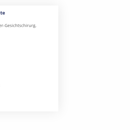
tte
er-Gesichtschirurg,
: