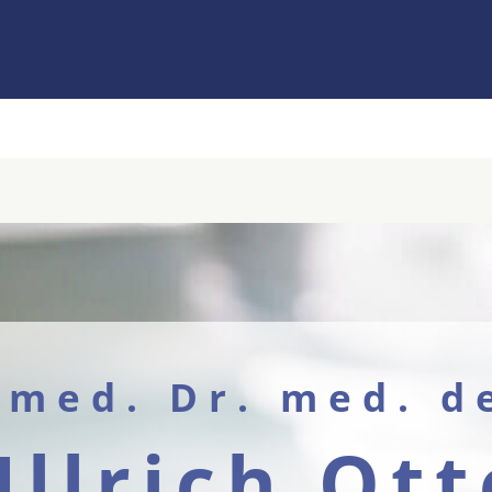
 med. Dr. med. d
Ullrich Ott