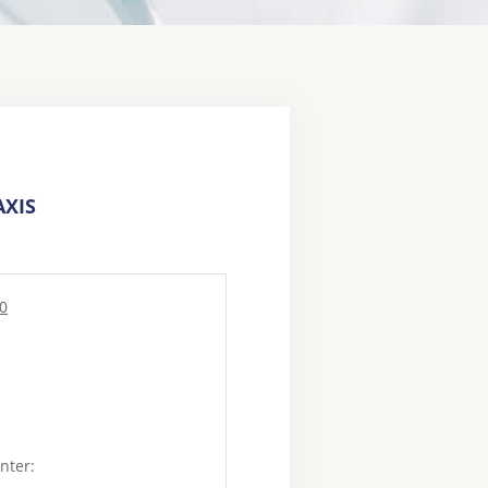
XIS
 0
nter: