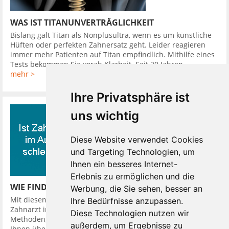
WAS IST TITANUNVERTRÄGLICHKEIT
Bislang galt Titan als Nonplusultra, wenn es um künstliche
Hüften oder perfekten Zahnersatz geht. Leider reagieren
immer mehr Patienten auf Titan empfindlich. Mithilfe eines
Tests bekommen Sie vorab Klarheit. Seit 20 Jahren ...
mehr >
Ihre Privatsphäre ist
uns wichtig
Diese Website verwendet Cookies
und Targeting Technologien, um
Ihnen ein besseres Internet-
Erlebnis zu ermöglichen und die
WIE FINDE ICH EINEN GUTEN ZAHNARZT
Werbung, die Sie sehen, besser an
Mit diesen 10 Tipps finden Sie leicht einen guten günstigen
Ihre Bedürfnisse anzupassen.
Zahnarzt in Ihrer Nähe. So hat Ihr Zahnarzt verschiedene
Diese Technologien nutzen wir
Methoden, Sie in seine Diagnose einzubeziehen. Er kann
außerdem, um Ergebnisse zu
Ihnen über Kamera oder ...