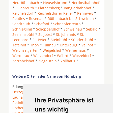
Neuröthenbach
*
Neuselsbrunn
*
Nordostbahnhof
*
Pillenreuth
*
Platnersberg
*
Rangierbahnhof
*
Reichelsdorf
*
Reichelsdorfer Keller
*
Rennweg
*
Reutles
*
Rosenau
*
Röthenbach bei Schweinau
*
Sandreuth
*
Schafhof
*
Schnepfenreuth
*
Schniegling
*
Schoppershof
*
Schweinau
*
Sebald
*
Seeleinsbühl
*
St. Jobst
*
St. Johannis
*
St.
Leonhard
*
St. Peter
*
Steinbühl
*
Sündersbühl
*
Tafelhof
*
Thon
*
Tullnau
*
Unterbürg
*
Veilhof
*
Weichselgarten
*
Weigelshof
*
Weiherhaus
*
Werderau
*
Wetzendorf
*
Wöhrd
*
Worzeldorf
*
Zerzabelshof
*
Ziegelstein
*
Zollhaus
*
Weitere Orte in der Nähe von Nürnberg
Erlangen * Feucht *
Fürth
*
Heroldsberg
*
Herzogenaurach
* Kalchreuth * Kammerstein *
Lauf an der Pegnitz
*
Nürnberg
*
Oberasbach
*
Ihre Privatsphäre ist
Rednitzhembach
* Rohr (Mittelfranken) * Roth *
Röthenbach an der Pegnitz
*
Rückersdorf
uns wichtig