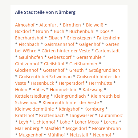
Alle Stadtteile von Nürnberg
Almoshof
*
Altenfurt
*
Birnthon
*
Bleiweiß
*
Boxdorf
*
Brunn
*
Buch
*
Buchenbühl
*
Doos
*
Eberhardshof
*
Eibach
*
Erlenstegen
*
Falkenheim
*
Fischbach
*
Gaismannshof
*
Galgenhof
*
Gärten
bei Wöhrd
*
Gärten hinter der Veste
*
Gartenstadt
*
Gaulnhofen
*
Gebersdorf
*
Gerasmühle
*
Gibitzenhof
*
Gleißbühl
*
Gleißhammer
*
Glockenhof
*
Gostenhof
*
Greuth
*
Großgründlach
*
Großreuth bei Schweinau
*
Großreuth hinter der
Veste
*
Hasenbuck
*
Herpersdorf
*
Herrnhütte
*
Höfen
*
Höfles
*
Hummelstein
*
Katzwang
*
Kettelersiedlung
*
Kleingründlach
*
Kleinreuth bei
Schweinau
*
Kleinreuth hinter der Veste
*
Kleinweidenmühle
*
Königshof
*
Kornburg
*
Kraftshof
*
Krottenbach
*
Langwasser
*
Laufamholz
*
Leyh
*
Lichtenhof
*
Lohe
*
Loher Moos
*
Lorenz
*
Marienberg
*
Maxfeld
*
Mögeldorf
*
Moorenbrunn
*
Muggenhof
*
Mühlhof
*
Netzstall
*
Neunhof
*