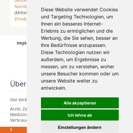
(Mittelfranken)
*
Schwabach
*
Schwaig bei
Nürnberg
*
Schwanstetten
*
Stein
* Stein
Diese Website verwendet Cookies
(Mittelfranken) * Veitsbronn *
Wendelstein
*
und Targeting Technologien, um
Zirndorf
*
Ihnen ein besseres Internet-
Erlebnis zu ermöglichen und die
Werbung, die Sie sehen, besser an
Implantologen in Nürnberg wurde am 07 August
Ihre Bedürfnisse anzupassen.
2026 aktualisiert.
Diese Technologien nutzen wir
außerdem, um Ergebnisse zu
messen, um zu verstehen, woher
unsere Besucher kommen oder um
unsere Website weiter zu
Über uns
entwickeln.
Von Verbrauchern für Verbraucher
Alle akzeptieren
Ärzte, Zahnärzte, Akustiker und andere
Medizindienstleister haben hier die Möglichkeit, sich
Ich lehne ab
Verbrauchern vorzustellen.
Einstellungen ändern
Über uns
Was kosten