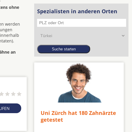
r
tens ohne
Spezialisten in anderen Orten
den werden
zungen
 innerhalb
taten).
Zähne an
RUFEN
Uni Zürch hat 180 Zahnärzte
getestet