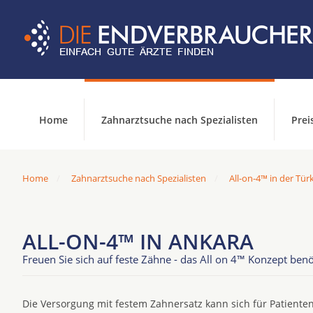
Home
Zahnarztsuche nach Spezialisten
Prei
Home
Zahnarztsuche nach Spezialisten
All-on-4™ in der Tür
ALL-ON-4™ IN ANKARA
Freuen Sie sich auf feste Zähne - das All on 4™ Konzept benö
Die Versorgung mit festem Zahnersatz kann sich für Patienten