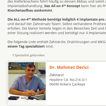
des Kieferknochens führt häufig zu dessen Abbau und somit
Implantatbehandlung.
Das All on 4™ Konzept
kann hier als P
Knochenaufbau auskommt
.
Die ALL-on-4™ Methode benötigt lediglich 4 Implantate pro 
und darauf der Zahnersatz fixiert. Selbst vorhandene Prot
erfüllen. Die klaren Vorteile liegen in den Bereichen Zeit un
einer Sitzung realisiert werden und benötigt nur 4 Implantat
Die folgende Liste enthält Zahnärzte, Oralchirurgen und MKG
einem Tag spezialisiert
sind.
1 Spezialist gefunden
Dr. Mehmet Derici
Zahnarzt
Hoşdere Cd. No:216 D:1
06690 Ankara Çankaya