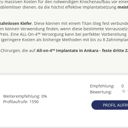
 zu massiven Kosten für den notwendigen Knochenaufbau vor eine
roblemlöser dienen, da die höchst effektive Implantatsetzung
meis
zahnlosen Kiefer
. Diese können mit einem Titan-Steg fest verbun
hesen können Verwendung finden, wenn diese bestimmte Vorrausset
d Preis. Eine ALL-On-4™ Versorgung kann bei perfekter Vorbereitung
e (geringere Kosten als bisherige Methoden mit bis zu 8 Zahnimplan
-Chirurgen, die auf
All-on-4™ Implantate in Ankara - feste dritte 
Empfehlung:
0
Bewertung:
Weiterempfehlung: 0%
Profilaufrufe: 1590
PROFIL AUF