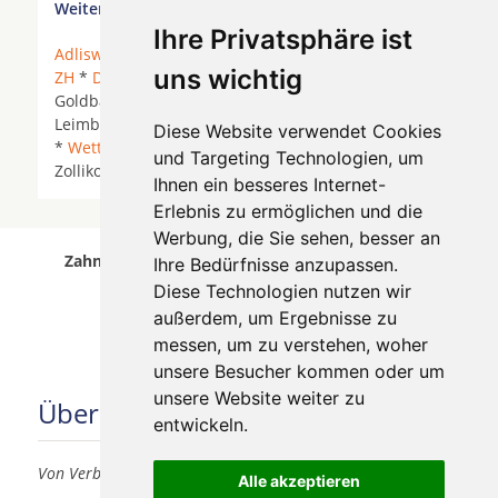
Weitere Orte in der Nähe von Zollikon
Ihre Privatsphäre ist
Adliswil
* Alt Paradies * Bendlikon *
Birmensdorf
uns wichtig
ZH
*
Dübendorf
*
Ebmatingen
*
Erlenbach ZH
*
Goldbach * Kilchberg *
Kilchberg ZH
*
Küsnacht
*
Leimbach *
Rüschlikon
*
Thalwil
*
Uitikon Waldegg
Diese Website verwendet Cookies
*
Wettswil
*
Zollikerberg
*
Zollikon
* Zollikon Dorf *
und Targeting Technologien, um
Zollikon Station *
Zumikon
* Zurich *
Zürich
*
Ihnen ein besseres Internet-
Erlebnis zu ermöglichen und die
Werbung, die Sie sehen, besser an
Zahnärzte für Zahnimplantete in Zollikon wurde
Ihre Bedürfnisse anzupassen.
am 05 August 2026 aktualisiert.
Diese Technologien nutzen wir
außerdem, um Ergebnisse zu
messen, um zu verstehen, woher
unsere Besucher kommen oder um
unsere Website weiter zu
Über uns
entwickeln.
Von Verbrauchern für Verbraucher
Alle akzeptieren