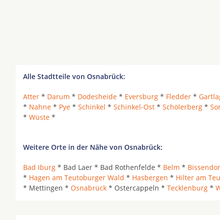
Alle Stadtteile von Osnabrück:
Atter
*
Darum
*
Dodesheide
*
Eversburg
*
Fledder
*
Gartla
*
Nahne
*
Pye
*
Schinkel
*
Schinkel-Ost
*
Schölerberg
*
So
*
Wüste
*
Weitere Orte in der Nähe von Osnabrück:
Bad Iburg
* Bad Laer * Bad Rothenfelde *
Belm
*
Bissendor
*
Hagen am Teutoburger Wald
*
Hasbergen
*
Hilter am Te
* Mettingen *
Osnabrück
* Ostercappeln *
Tecklenburg
*
W