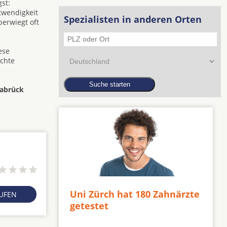
st:
twendigkeit
Spezialisten in anderen Orten
berwiegt oft
ese
ichte
nabrück
Uni Zürch hat 180 Zahnärzte
RUFEN
getestet