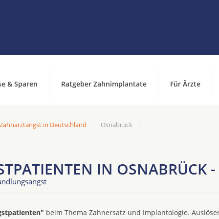
se & Sparen
Ratgeber Zahnimplantate
Für Ärzte
 Zahnarztangst in Deutschland
Osnabrück
TPATIENTEN IN OSNABRÜCK -
andlungsangst
gstpatienten"
beim Thema Zahnersatz und Implantologie. Auslöser