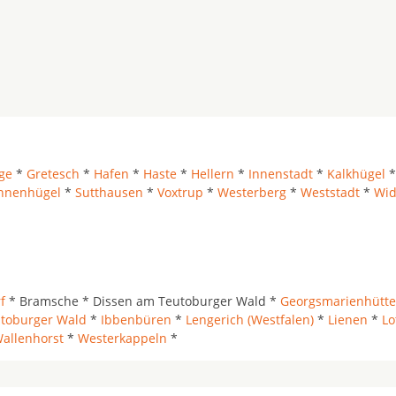
ge
*
Gretesch
*
Hafen
*
Haste
*
Hellern
*
Innenstadt
*
Kalkhügel
nnenhügel
*
Sutthausen
*
Voxtrup
*
Westerberg
*
Weststadt
*
Wid
f
* Bramsche * Dissen am Teutoburger Wald *
Georgsmarienhütte
utoburger Wald
*
Ibbenbüren
*
Lengerich (Westfalen)
*
Lienen
*
Lo
allenhorst
*
Westerkappeln
*