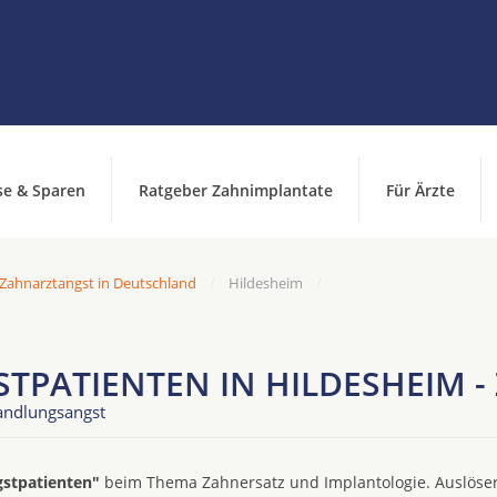
se & Sparen
Ratgeber Zahnimplantate
Für Ärzte
 Zahnarztangst in Deutschland
Hildesheim
TPATIENTEN IN HILDESHEIM 
andlungsangst
gstpatienten"
beim Thema Zahnersatz und Implantologie. Auslöser