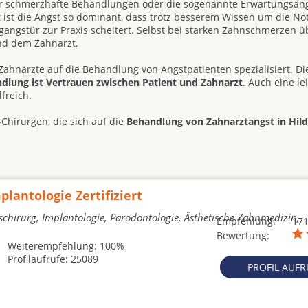
ehr schmerzhafte Behandlungen oder die sogenannte Erwartungsang
t ist die Angst so dominant, dass trotz besserem Wissen um die No
angstür zur Praxis scheitert. Selbst bei starken Zahnschmerzen ü
nd dem Zahnarzt.
Zahnärzte auf die Behandlung von Angstpatienten spezialisiert. Di
andlung ist Vertrauen zwischen Patient und Zahnarzt
. Auch eine le
freich.
Chirurgen, die sich auf die
Behandlung von Zahnarztangst in Hil
plantologie Zertifiziert
schirurg, Implantologie, Parodontologie, Ästhetische Zahnmedizin,
Empfehlung:
17
Bewertung:
Weiterempfehlung: 100%
Profilaufrufe: 25089
PROFIL AUF