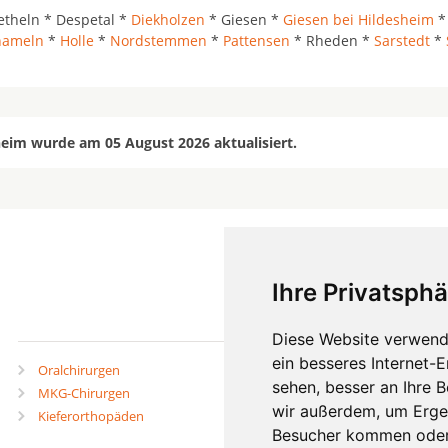
etheln * Despetal *
Diekholzen
* Giesen *
Giesen bei Hildesheim
*
hameln
*
Holle
*
Nordstemmen
*
Pattensen
* Rheden *
Sarstedt
*
eim wurde am 05 August 2026 aktualisiert.
Ihre Privatsphä
mehr
Diese Website verwend
ein besseres Internet-
Oralchirurgen
Zahnärzte in Städten
sehen, besser an Ihre 
MKG-Chirurgen
Zahnärzte in Stadtteilen
wir außerdem, um Erge
Kieferorthopäden
Besucher kommen oder 