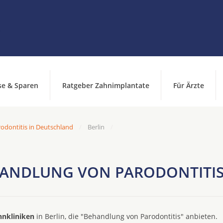
se & Sparen
Ratgeber Zahnimplantate
Für Ärzte
odontitis in Deutschland
Berlin
HANDLUNG VON PARODONTITIS"
hnkliniken
in Berlin, die "Behandlung von Parodontitis" anbieten.