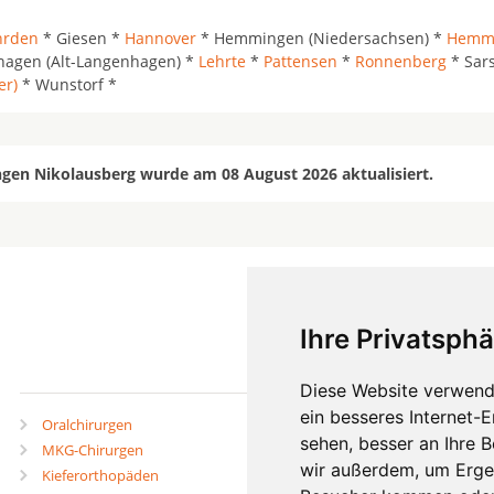
hrden
* Giesen *
Hannover
* Hemmingen (Niedersachsen) *
Hemmi
agen (Alt-Langenhagen) *
Lehrte
*
Pattensen
*
Ronnenberg
* Sars
er)
* Wunstorf *
ngen Nikolausberg wurde am 08 August 2026 aktualisiert.
Ihre Privatsphä
mehr
Diese Website verwend
ein besseres Internet-
Oralchirurgen
Zahnärzte in Städten
sehen, besser an Ihre 
MKG-Chirurgen
Zahnärzte in Stadtteilen
wir außerdem, um Erge
Kieferorthopäden