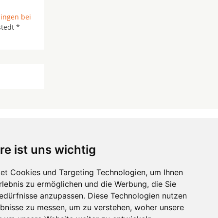
ngen bei
tedt *
re ist uns wichtig
 ...
et Cookies und Targeting Technologien, um Ihnen
Erlebnis zu ermöglichen und die Werbung, die Sie
Hörgeräte
die-endverbraucher.com
Bedürfnisse anzupassen. Diese Technologien nutzen
bnisse zu messen, um zu verstehen, woher unsere