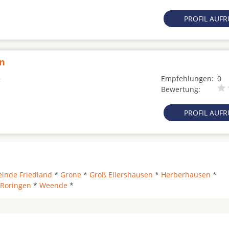
PROFIL AUF
en
Empfehlungen:
0
Bewertung:
PROFIL AUF
inde Friedland
*
Grone
*
Groß Ellershausen
*
Herberhausen
*
Roringen
*
Weende
*