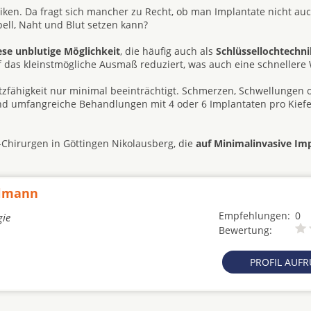
ken. Da fragt sich mancher zu Recht, ob man Implantate nicht au
ll, Naht und Blut setzen kann?
ese unblutige Möglichkeit
, die häufig auch als
Schlüssellochtechni
uf das kleinstmögliche Ausmaß reduziert, was auch eine schneller
atzfähigkeit nur minimal beeinträchtigt. Schmerzen, Schwellungen 
ind umfangreiche Behandlungen mit 4 oder 6 Implantaten pro Kiefe
-Chirurgen in Göttingen Nikolausberg, die
auf Minimalinvasive Imp
hlmann
Empfehlungen:
0
gie
Bewertung:
PROFIL AUF