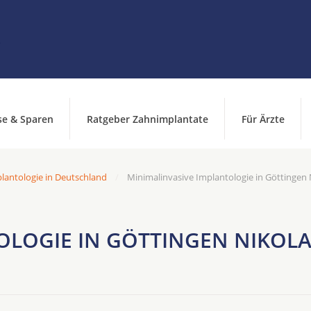
se & Sparen
Ratgeber Zahnimplantate
Für Ärzte
lantologie in Deutschland
Minimalinvasive Implantologie in Göttingen
OLOGIE IN GÖTTINGEN NIKOLA