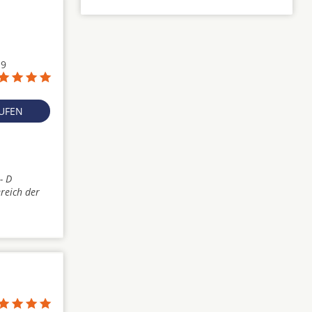
19
RUFEN
- D
reich der