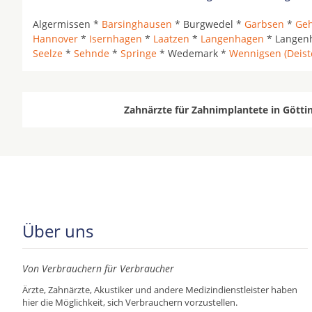
Algermissen *
Barsinghausen
* Burgwedel *
Garbsen
*
Ge
Hannover
*
Isernhagen
*
Laatzen
*
Langenhagen
* Langenh
Seelze
*
Sehnde
*
Springe
* Wedemark *
Wennigsen (Deist
Zahnärzte für Zahnimplantete in Götti
Über uns
Von Verbrauchern für Verbraucher
Ärzte, Zahnärzte, Akustiker und andere Medizindienstleister haben
hier die Möglichkeit, sich Verbrauchern vorzustellen.