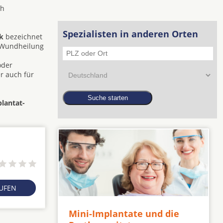
ch
Spezialisten in anderen Orten
k
bezeichnet
e Wundheilung
oder
r auch für
lantat-
RUFEN
Mini-Implantate und die