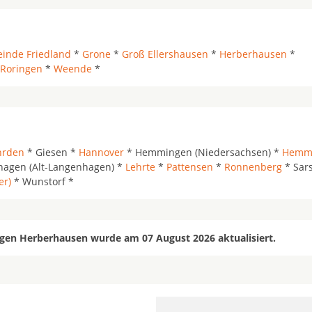
inde Friedland
*
Grone
*
Groß Ellershausen
*
Herberhausen
*
Roringen
*
Weende
*
hrden
* Giesen *
Hannover
* Hemmingen (Niedersachsen) *
Hemmi
agen (Alt-Langenhagen) *
Lehrte
*
Pattensen
*
Ronnenberg
* Sars
er)
* Wunstorf *
ngen Herberhausen wurde am 07 August 2026 aktualisiert.