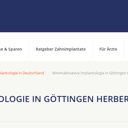
se & Sparen
Ratgeber Zahnimplantate
Für Ärzte
lantologie in Deutschland
Minimalinvasive Implantologie in Göttinge
OLOGIE IN GÖTTINGEN HERBER