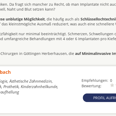
ken. Da fragt sich mancher zu Recht, ob man Implantate nicht au
ll, Naht und Blut setzen kann?
ese unblutige Möglichkeit
, die häufig auch als
Schlüssellochtechni
uf das kleinstmögliche Ausmaß reduziert, was auch eine schneller
atzfähigkeit nur minimal beeinträchtigt. Schmerzen, Schwellungen 
ind umfangreiche Behandlungen mit 4 oder 6 Implantaten pro Kiefe
G-Chirurgen in Göttingen Herberhausen, die
auf Minimalinvasive I
ubach
Empfehlungen:
0
ogie, Ästhetische Zahnmedizin,
Bewertung:
, Prothetik, Kinderzahnheilkunde,
naufhellung
PROFIL AUF