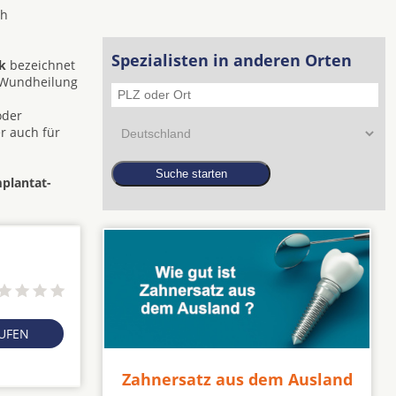
ch
Spezialisten in anderen Orten
k
bezeichnet
e Wundheilung
oder
r auch für
mplantat-
RUFEN
Zahnersatz aus dem Ausland