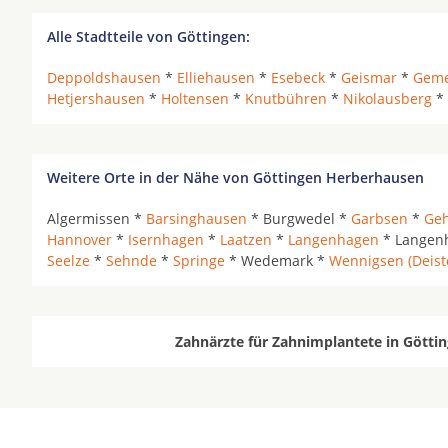
Alle Stadtteile von Göttingen:
Deppoldshausen
*
Elliehausen
*
Esebeck
*
Geismar
*
Geme
Hetjershausen
*
Holtensen
*
Knutbühren
*
Nikolausberg
*
Weitere Orte in der Nähe von Göttingen Herberhausen
Algermissen *
Barsinghausen
* Burgwedel *
Garbsen
*
Ge
Hannover
*
Isernhagen
*
Laatzen
*
Langenhagen
* Langenh
Seelze
*
Sehnde
*
Springe
* Wedemark *
Wennigsen (Deist
Zahnärzte für Zahnimplantete in Götti