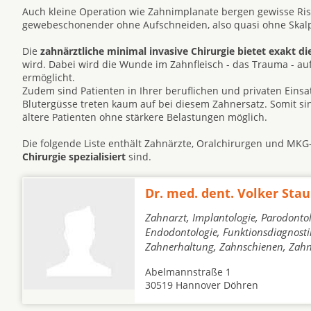
Auch kleine Operation wie Zahnimplanate bergen gewisse Risi
gewebeschonender ohne Aufschneiden, also quasi ohne Skalpe
Die
zahnärztliche minimal invasive Chirurgie bietet exakt di
wird. Dabei wird die Wunde im Zahnfleisch - das Trauma - a
ermöglicht.
Zudem sind Patienten in Ihrer beruflichen und privaten Eins
Blutergüsse treten kaum auf bei diesem Zahnersatz. Somit s
ältere Patienten ohne stärkere Belastungen möglich.
Die folgende Liste enthält Zahnärzte, Oralchirurgen und MK
Chirurgie spezialisiert
sind.
Dr. med. dent. Volker Sta
Zahnarzt, Implantologie, Parodontol
Endodontologie, Funktionsdiagnostik
Zahnerhaltung, Zahnschienen, Zah
Abelmannstraße 1
30519 Hannover Döhren