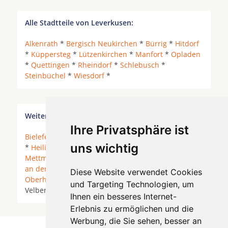
Alle Stadtteile von Leverkusen:
Alkenrath
*
Bergisch Neukirchen
*
Bürrig
*
Hitdorf
*
Küppersteg
*
Lützenkirchen
*
Manfort
*
Opladen
*
Quettingen
*
Rheindorf
*
Schlebusch
*
Steinbüchel
*
Wiesdorf
*
Weitere Orte in der Nähe von Leverkusen
Ihre Privatsphäre ist
Bielefeld
*
Duisburg
*
Düsseldorf
* Erkrath *
Essen
uns wichtig
*
Heiligenhaus
*
Kaarst
*
Krefeld
*
Meerbusch
*
Mettmann
*
Moers
* Mönchengladbach *
Mülheim
an der Ruhr
* Neukirchen-Vluyn *
Neuss
*
Diese Website verwendet Cookies
Oberhausen
*
Ratingen
* Rheurdt * Tönisvorst *
und Targeting Technologien, um
Velbert *
Willich
* Wuppertal * Wülfrath *
Ihnen ein besseres Internet-
Erlebnis zu ermöglichen und die
Werbung, die Sie sehen, besser an