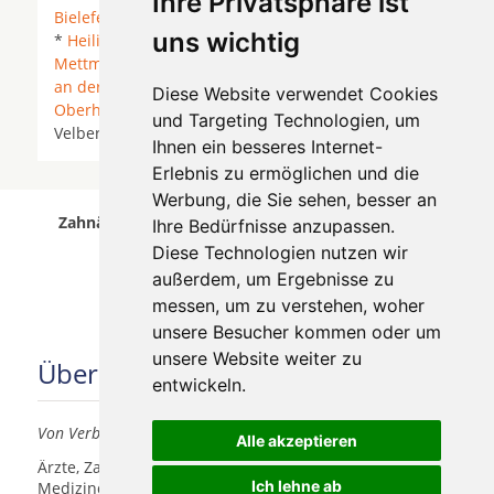
Ihre Privatsphäre ist
Bielefeld
*
Duisburg
*
Düsseldorf
* Erkrath *
Essen
uns wichtig
*
Heiligenhaus
*
Kaarst
*
Krefeld
*
Meerbusch
*
Mettmann
*
Moers
* Mönchengladbach *
Mülheim
an der Ruhr
* Neukirchen-Vluyn *
Neuss
*
Diese Website verwendet Cookies
Oberhausen
*
Ratingen
* Rheurdt * Tönisvorst *
und Targeting Technologien, um
Velbert *
Willich
* Wuppertal * Wülfrath *
Ihnen ein besseres Internet-
Erlebnis zu ermöglichen und die
Werbung, die Sie sehen, besser an
Zahnärzte für Zahnimplantete in Hürth wurde am
Ihre Bedürfnisse anzupassen.
07 August 2026 aktualisiert.
Diese Technologien nutzen wir
außerdem, um Ergebnisse zu
messen, um zu verstehen, woher
unsere Besucher kommen oder um
unsere Website weiter zu
Über uns
entwickeln.
Von Verbrauchern für Verbraucher
Alle akzeptieren
Ärzte, Zahnärzte, Akustiker und andere
Ich lehne ab
Medizindienstleister haben hier die Möglichkeit, sich