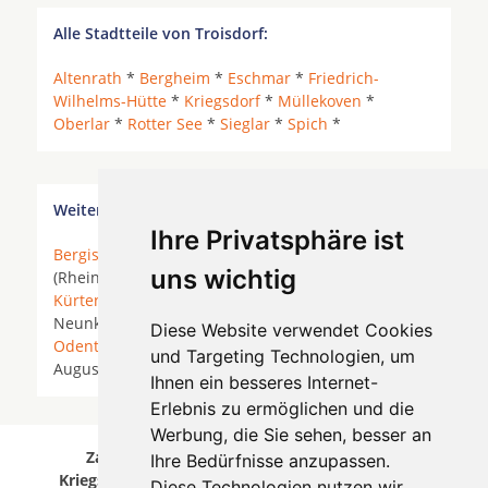
Alle Stadtteile von Troisdorf:
Altenrath
*
Bergheim
*
Eschmar
*
Friedrich-
Wilhelms-Hütte
*
Kriegsdorf
*
Müllekoven
*
Oberlar
*
Rotter See
*
Sieglar
*
Spich
*
Weitere Orte in der Nähe von Troisdorf Kriegsdorf
Ihre Privatsphäre ist
Bergisch Gladbach
* Bonn *
Bornheim
* Bornheim
uns wichtig
(Rheinland) * Brühl (Rheinland) *
Hürth
*
Köln
*
Kürten
*
Leverkusen
* Lindlar *
Lohmar
*
Much
*
Neunkirchen-Seelscheid *
Neuss
*
Niederkassel
*
Diese Website verwendet Cookies
Odenthal
*
Overath
* Pulheim *
Rösrath
* Sankt
und Targeting Technologien, um
Augustin * Siegburg *
Troisdorf
*
Wesseling
*
Ihnen ein besseres Internet-
Erlebnis zu ermöglichen und die
Werbung, die Sie sehen, besser an
Zahnärzte für Zahnimplantete in Troisdorf
Ihre Bedürfnisse anzupassen.
Kriegsdorf wurde am 06 August 2026 aktualisiert.
Diese Technologien nutzen wir