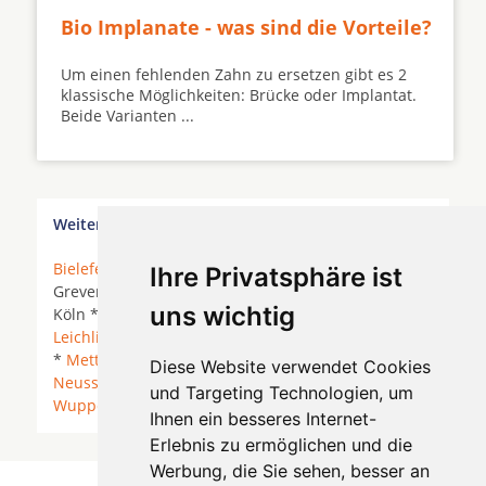
Bio Implanate - was sind die Vorteile?
Um einen fehlenden Zahn zu ersetzen gibt es 2
klassische Möglichkeiten: Brücke oder Implantat.
Beide Varianten ...
Weitere Orte in der Nähe von Swisttal
Bielefeld
*
Dormagen
*
Düsseldorf
*
Erkrath
*
Ihre Privatsphäre ist
Grevenbroich *
Haan
* Heiligenhaus *
Hilden
*
uns wichtig
Köln * Langenfeld *
Langenfeld (Rheinland)
*
Leichlingen (Rheinland)
* Leverkusen *
Meerbusch
*
Mettmann
* Monheim *
Monheim am Rhein
*
Diese Website verwendet Cookies
Neuss
* Ratingen * Remscheid *
Solingen
*
und Targeting Technologien, um
Wuppertal
*
Wülfrath
*
Ihnen ein besseres Internet-
Erlebnis zu ermöglichen und die
Werbung, die Sie sehen, besser an