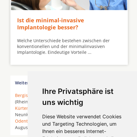
Ist die minimal-invasive
Implantologie besser?
Welche Unterschiede bestehen zwischen der
konventionellen und der minimalinvasiven
Implantologie. Eindeutige Vorteile ...
Weitere Orte in der Nähe von Mettmann
Ihre Privatsphäre ist
Bergisch Gladbach
* Bonn *
Bornheim
* Bornheim
uns wichtig
(Rheinland) * Brühl (Rheinland) *
Hürth
*
Köln
*
Kürten
*
Leverkusen
* Lindlar *
Lohmar
*
Much
*
Neunkirchen-Seelscheid *
Neuss
*
Niederkassel
*
Diese Website verwendet Cookies
Odenthal
*
Overath
* Pulheim *
Rösrath
* Sankt
und Targeting Technologien, um
Augustin * Siegburg *
Troisdorf
*
Wesseling
*
Ihnen ein besseres Internet-