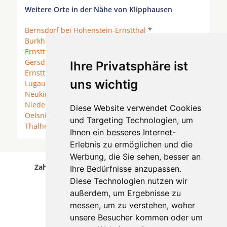
Weitere Orte in der Nähe von Klipphausen
Bernsdorf bei Hohenstein-Ernstthal
*
Burkhardtsdorf
*
Callenberg bei Hohenstein-
Ernstthal
*
Chemnitz
* Erlbach-Kirchberg *
Gersdorf
* Gornsdorf * Grüna *
Hohenstein-
Ihre Privatsphäre ist
Ernstthal
*
Jahnsdorf/Erzgebirge
*
Leukersdorf
*
uns wichtig
Lugau/Erzgebirge
* Lößnitz * Neukirchen-Adorf *
Neukirchen/Erzgebirge
* Niederdorf (Sachsen) *
Niederwürschnitz
*
Oberlungwitz
*
Diese Website verwendet Cookies
Oelsnitz/Erzgebirge
*
Stollberg/Erzgebirge
*
und Targeting Technologien, um
Thalheim/Erzgebirge
* Wüstenbrand * Zwönitz *
Ihnen ein besseres Internet-
Erlebnis zu ermöglichen und die
Werbung, die Sie sehen, besser an
Zahnärzte für Zahnimplantete in Klipphausen
Ihre Bedürfnisse anzupassen.
wurde am 07 August 2026 aktualisiert.
Diese Technologien nutzen wir
außerdem, um Ergebnisse zu
messen, um zu verstehen, woher
unsere Besucher kommen oder um