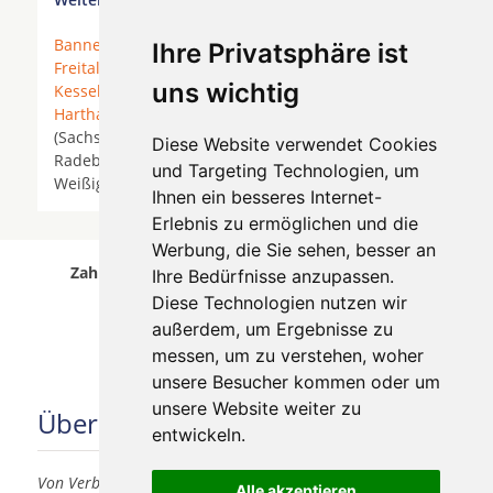
Bannewitz
* Coswig (Sachsen) * Dohna *
Dresden
*
Ihre Privatsphäre ist
Freital
*
Grumbach bei Freital
* Heidenau *
uns wichtig
Kesselsdorf
*
Klipphausen
*
Kreischa
*
Kurort
Hartha
*
Langebrück
*
Moritzburg
* Moritzburg
(Sachsen) *
Nieschütz
* Rabenau (Sachsen) *
Diese Website verwendet Cookies
Radeberg *
Radebeul
* Radeburg * Schönfeld-
und Targeting Technologien, um
Weißig *
Tharandt
*
Wilsdruff
*
Zehren
*
Ihnen ein besseres Internet-
Erlebnis zu ermöglichen und die
Werbung, die Sie sehen, besser an
Zahnärzte für Zahnimplantete in Oberlungwitz
Ihre Bedürfnisse anzupassen.
wurde am 06 August 2026 aktualisiert.
Diese Technologien nutzen wir
außerdem, um Ergebnisse zu
messen, um zu verstehen, woher
unsere Besucher kommen oder um
unsere Website weiter zu
Über uns
entwickeln.
Von Verbrauchern für Verbraucher
Alle akzeptieren