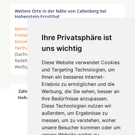
Weitere Orte in der Nähe von Callenberg bei
Hohenstein-Ernstthal
Bannewitz
* Coswig (Sachsen) * Dohna *
Dresden
*
Freital
*
Grumbach bei Freital
* Heidenau *
Ihre Privatsphäre ist
Kesselsdorf
*
Klipphausen
*
Kreischa
*
Kurort
uns wichtig
Hartha
*
Langebrück
*
Moritzburg
* Moritzburg
(Sachsen) *
Nieschütz
* Rabenau (Sachsen) *
Radeberg *
Radebeul
* Radeburg * Schönfeld-
Diese Website verwendet Cookies
Weißig *
Tharandt
*
Wilsdruff
*
Zehren
*
und Targeting Technologien, um
Ihnen ein besseres Internet-
Erlebnis zu ermöglichen und die
Zahnärzte für Zahnimplantete in Callenberg bei
Werbung, die Sie sehen, besser an
Hohenstein-Ernstthal wurde am 07 August 2026
Ihre Bedürfnisse anzupassen.
aktualisiert.
Diese Technologien nutzen wir
außerdem, um Ergebnisse zu
messen, um zu verstehen, woher
unsere Besucher kommen oder um
unsere Website weiter zu