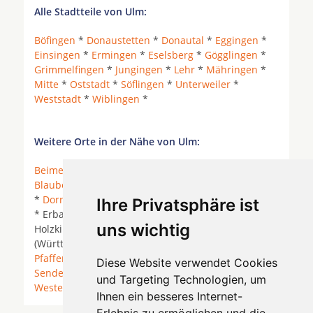
Alle Stadtteile von Ulm:
Böfingen
*
Donaustetten
*
Donautal
*
Eggingen
*
Einsingen
*
Ermingen
*
Eselsberg
*
Gögglingen
*
Grimmelfingen
*
Jungingen
*
Lehr
*
Mähringen
*
Mitte
*
Oststadt
*
Söflingen
*
Unterweiler
*
Weststadt
*
Wiblingen
*
Weitere Orte in der Nähe von Ulm:
Beimerstetten
* Bernstadt (Württemberg) *
Blaubeuren
*
Blaustein
* Blaustein (Württemberg)
*
Dornstadt
* Dornstadt (Württemberg) *
Elchingen
Ihre Privatsphäre ist
* Erbach (Donau) *
Erbach an der Donau
*
uns wichtig
Holzkirch *
Illerkirchberg
*
Langenau
* Langenau
(Württemberg) *
Nersingen
*
Neu-Ulm
*
Pfaffenhofen an der Roth
* Senden (Bayern) *
Diese Website verwendet Cookies
Senden (Iller)
*
Staig
* Staig (Weihung) *
Ulm
*
und Targeting Technologien, um
Westerstetten
*
Ihnen ein besseres Internet-