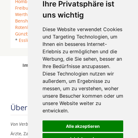
Homburg vor der Höhe
*
Hamburg
*
Wiesbaden
*
Ihre Privatsphäre ist
Freiburg im Breisgau
*
Aachen
*
Koblenz
*
uns wichtig
Wertheim
*
Potsdam
*
Duisburg
*
Lörrach
*
Bensheim
*
Leer (Ostfriesland)
*
Magdeburg
*
Rotenburg (Wümme)
*
Sprockhövel
*
Rheine
*
Diese Website verwendet Cookies
Günzburg
*
Herne
*
Frankfurt am Main
*
Karlsruhe
und Targeting Technologien, um
*
Esslingen am Neckar
*
Waldshut-Tiengen
*
Ihnen ein besseres Internet-
Erlebnis zu ermöglichen und die
Werbung, die Sie sehen, besser an
Implantologen in Deutschland wurde am 09
Ihre Bedürfnisse anzupassen.
August 2026 aktualisiert.
Diese Technologien nutzen wir
außerdem, um Ergebnisse zu
messen, um zu verstehen, woher
unsere Besucher kommen oder um
unsere Website weiter zu
Über uns
entwickeln.
Von Verbrauchern für Verbraucher
Alle akzeptieren
Ärzte, Zahnärzte, Akustiker und andere