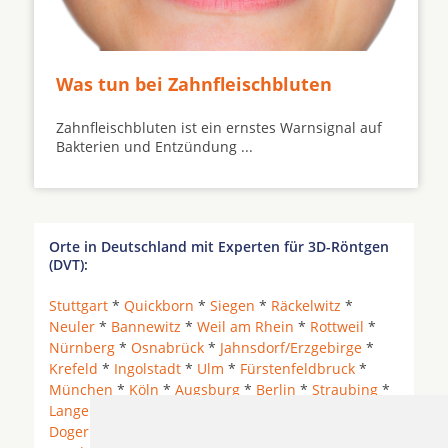
Was tun bei Zahnfleischbluten
Zahnfleischbluten ist ein ernstes Warnsignal auf
Bakterien und Entzündung ...
Orte in Deutschland mit Experten für 3D-Röntgen
(DVT):
Stuttgart
*
Quickborn
*
Siegen
*
Räckelwitz
*
Neuler
*
Bannewitz
*
Weil am Rhein
*
Rottweil
*
Nürnberg
*
Osnabrück
*
Jahnsdorf/Erzgebirge
*
Krefeld
*
Ingolstadt
*
Ulm
*
Fürstenfeldbruck
*
München
*
Köln
*
Augsburg
*
Berlin
*
Straubing
*
Langenhagen
*
Mainz
*
Darmstadt
*
Deidesheim
*
Dogern
*
Grünwald
*
Düsseldorf
*
Münster
*
Bad