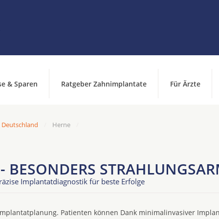
se & Sparen
Ratgeber Zahnimplantate
Für Ärzte
n Deutschland
Herne
 - BESONDERS STRAHLUNGSA
ise Implantatdiagnostik für beste Erfolge
 Implantatplanung. Patienten können Dank minimalinvasiver Impla