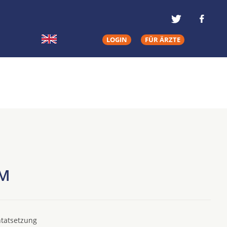
LOGIN
FÜR ÄRZTE
RM
ntatsetzung