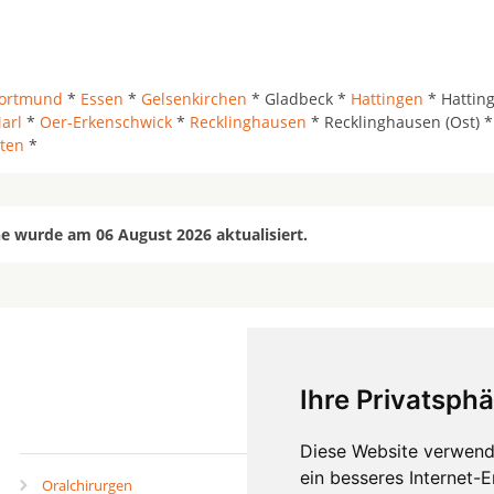
ortmund
*
Essen
*
Gelsenkirchen
* Gladbeck *
Hattingen
* Hattin
arl
*
Oer-Erkenschwick
*
Recklinghausen
* Recklinghausen (Ost) *
ten
*
e wurde am 06 August 2026 aktualisiert.
Ihre Privatsphä
mehr
Diese Website verwend
ein besseres Internet-
Oralchirurgen
Zahnärzte in Städten