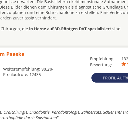
gebnisse erwarten. Die Basis liefern dreidimensionale Aufnahmen
 Diese Bilder dienen dem Chirurgen als diagnostische Grundlage um
er zu planen und eine Bohrschablone zu erstellen. Eine Verletzun
rden zuverlässig verhindert.
-Chirurgen, die
in Herne auf 3D-Röntgen DVT spezialisiert
sind.
am Paeske
Empfehlung:
13
Bewertung:
Weiterempfehlung: 98.2%
Profilaufrufe: 12435
PROFIL AUF
e, Oralchirurgie, Endodontie, Parodontologie, Zahnersatz, Schienenthera
rorthopädie durch Spezialisten"