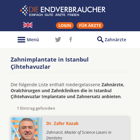
LOGIN
FÜR ÄRZTE
Menü
Zahnärzte
Zahnimplantate in Istanbul
Çihtehavuzlar
Die folgende Liste enthält niedergelassene
Zahnärzte,
Oralchirurgen und Zahnkliniken die in Istanbul
Çihtehavuzlar Implantate und Zahnersatz anbieten
.
1 Eintrag gefunden
Dr. Zafer Kazak
Zahnarzt, Master of Science Lasers in
Dentistry