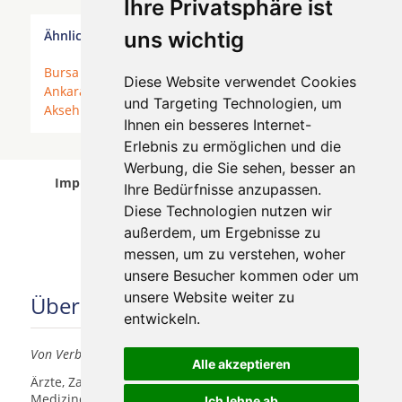
Ihre Privatsphäre ist
Ähnliche Behandler finden
uns wichtig
Bursa
*
Fethiye
*
Mersin
*
Istanbul
*
Balcova
*
Diese Website verwendet Cookies
Ankara
*
Izmir
*
Kayseri
*
Side
*
Alanya
*
Konya
*
und Targeting Technologien, um
Aksehir
*
Antalya
*
Ortaca
*
Kusadasi
*
Ihnen ein besseres Internet-
Erlebnis zu ermöglichen und die
Werbung, die Sie sehen, besser an
Implantologen in Istanbul Çihtehavuzlar wurde
Ihre Bedürfnisse anzupassen.
am 06 August 2026 aktualisiert.
Diese Technologien nutzen wir
außerdem, um Ergebnisse zu
messen, um zu verstehen, woher
unsere Besucher kommen oder um
unsere Website weiter zu
Über uns
entwickeln.
Von Verbrauchern für Verbraucher
Alle akzeptieren
Ärzte, Zahnärzte, Akustiker und andere
Medizindienstleister haben hier die Möglichkeit, sich
Ich lehne ab