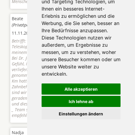
Menschen.
und Targeting Technologien, um
Ihnen ein besseres Internet-
Erlebnis zu ermöglichen und die
Beate
Werbung, die Sie sehen, besser an
(Privatpatient / Alter: 50 - 65 / Bewertung:
(
5,0
von 5)
)
Ihre Bedürfnisse anzupassen.
11.11.2014
Diese Technologien nutzen wir
Betrifft: Vollsanierung mit zahngetragenen
außerdem, um Ergebnisse zu
Teleskopprothesen auf Teleskopkronen (Zirkon) bei
messen, um zu verstehen, woher
meinem Mann (48) und mir (56) im Sept._ Okt. 2014
Bei Dr. Janda und seinem Team hatte man sofort das
unsere Besucher kommen oder um
Gefühl, in den besten Händen zu sein. Die Behandlungen
unsere Website weiter zu
verliefen ohne Hektik und unsere Wünsche wurden ernst
entwickeln.
genommen. Obwohl wir einen Anfahrtsweg von über 600
Km hatten, freuten wir uns jedes mal, auf diese
Zahnbehandlung, von fünf Terminen. Mit dem Ergebnis
Alle akzeptieren
sind wir überglücklich. Endlich ein Lachen mit schönen
geraden Zähnen - ein neues wunderbares Lebensgefühl -
Ich lehne ab
und dies für einen unschlagbaren Preis. Wir sind Dr. Janda
_ Team sehr dankbar und können ihn zu 100% weiter
Einstellungen ändern
empfehlen.
Nadja