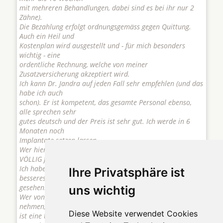
mit mehreren Behandlungen, dabei sind es bei ihr nur 2
Zähne).
Die Bezahlung erfolgt ordnungsgemäss gegen Quittung.
Auch ein Heil und
Kostenplan wird ausgestellt und - für mich besonders
wichtig - eine
ordentliche Rechnung, welche von meiner
Zusatzversicherung akzeptiert wird.
Ich kann Dr. Jandra auf jeden Fall sehr empfehlen (und das
habe ich auch
schon). Er ist kompetent, das gesamte Personal ebenso,
alle sprechen sehr
gutes deutsch und der Preis ist sehr gut. Ich werde in 6
Monaten noch
Implantate setzen lassen.
Wer hier denkt "Zahnersatz aus Osteuropa taugt nix" liegt
VÖLLIG falsch.
Ich habe in meinen 42 Jahren in Deutschland noch kein
Ihre Privatsphäre ist
besseres Team
gesehen.
uns wichtig
Wer von weiter weg kommt, sollte sich ein paar Tage Zeit
nehmen, Karlsbad
Diese Website verwendet Cookies
ist eine tolle Stadt mit interessanten und freundlichen