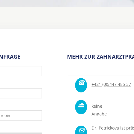
ANFRAGE
MEHR ZUR ZAHNARZTPRA
☎
+421 (0)5447 485 37
⏏
keine
Angabe
✉
Dr. Petrickova ist prä