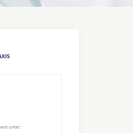
XIS
sent unter: