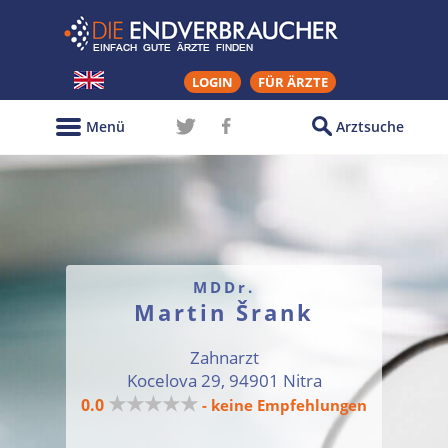
LOGIN
FÜR ÄRZTE
Menü
Arztsuche
MDDr.
Martin Šrank
Zahnarzt
Kocelova 29, 94901 Nitra
★★★★★
0.0
- keine Empfehlungen