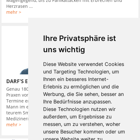
Magengegend, bis zu Panikattacken mit Erbrechen und
Herzrasen ...
mehr >
Ihre Privatsphäre ist
uns wichtig
Diese Website verwendet Cookies
und Targeting Technologien, um
Ihnen ein besseres Internet-
DARF'S EIN BISSCHEN MEHR SEIN?
Erlebnis zu ermöglichen und die
Genau 180 Mal besuchte ein junger Züricher im Jahr 2016
Werbung, die Sie sehen, besser an
Praxen von Zahnärzten. Das Besondere war: Bei der Hälfte der
Termine erschien er als gepflegter, Erfolg ausstrahlender
Ihre Bedürfnisse anzupassen.
Mann im edlen Anzug und ausgestattet mit Accessoires, wie
Diese Technologien nutzen wir
teurem Smartphone, die Status symbolisierten. Den
außerdem, um Ergebnisse zu
Medizinern sagte ...
messen, um zu verstehen, woher
mehr >
unsere Besucher kommen oder um
unsere Website weiter zu