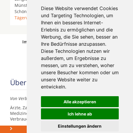
Münsterlingen *
Romanshorn
* Scherzingen *
Diese Website verwendet Cookies
Schönenbaumgarten *
Steckborn
*
Sulgen
*
und Targeting Technologien, um
Tägerwilen
*
Weinfelden
*
Ihnen ein besseres Internet-
Erlebnis zu ermöglichen und die
Werbung, die Sie sehen, besser an
Implantologen in Bottighofen wurde am 07
Ihre Bedürfnisse anzupassen.
August 2026 aktualisiert.
Diese Technologien nutzen wir
außerdem, um Ergebnisse zu
messen, um zu verstehen, woher
unsere Besucher kommen oder um
unsere Website weiter zu
Über uns
entwickeln.
Von Verbrauchern für Verbraucher
Alle akzeptieren
Ärzte, Zahnärzte, Akustiker und andere
Medizindienstleister haben hier die Möglichkeit, sich
Ich lehne ab
Verbrauchern vorzustellen.
Einstellungen ändern
Über uns
Was kosten
Zahnimplantate