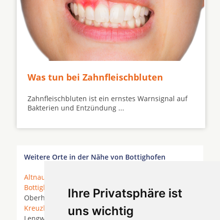
Was tun bei Zahnfleischbluten
Zahnfleischbluten ist ein ernstes Warnsignal auf
Bakterien und Entzündung ...
Weitere Orte in der Nähe von Bottighofen
Altnau
*
Amriswil
*
Berg TG
*
Bischofszell
*
Bottighofen
*
Bürglen TG
* Dettighofen bei
Ihre Privatsphäre ist
Oberhofen *
Ermatingen
* Illighausen *
Kradolf
*
Kreuzlingen
* Kurzrickenbach * Landschlacht *
uns wichtig
Lengwil-Oberhofen *
Müllheim Dorf
*