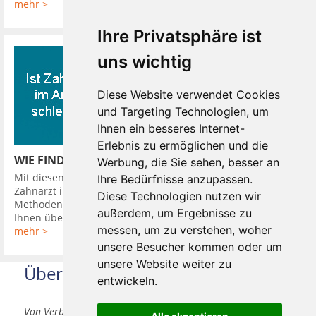
mehr >
Ihre Privatsphäre ist
uns wichtig
Diese Website verwendet Cookies
und Targeting Technologien, um
Ihnen ein besseres Internet-
Erlebnis zu ermöglichen und die
WIE FINDE ICH EINEN GUTEN ZAHNARZT
Werbung, die Sie sehen, besser an
Mit diesen 10 Tipps finden Sie leicht einen guten günstigen
Ihre Bedürfnisse anzupassen.
Zahnarzt in Ihrer Nähe. So hat Ihr Zahnarzt verschiedene
Diese Technologien nutzen wir
Methoden, Sie in seine Diagnose einzubeziehen. Er kann
außerdem, um Ergebnisse zu
Ihnen über Kamera oder ...
messen, um zu verstehen, woher
mehr >
unsere Besucher kommen oder um
unsere Website weiter zu
Über uns
entwickeln.
Von Verbrauchern für Verbraucher