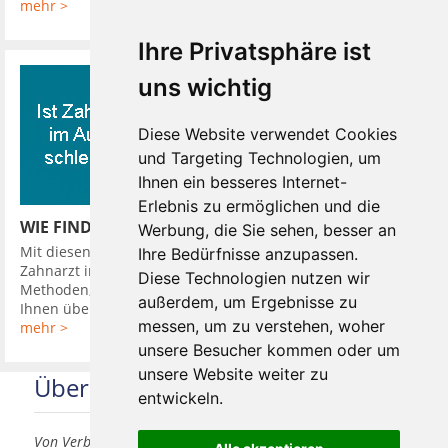
mehr >
Ihre Privatsphäre ist
uns wichtig
Diese Website verwendet Cookies
und Targeting Technologien, um
Ihnen ein besseres Internet-
Erlebnis zu ermöglichen und die
WIE FINDE ICH EINEN GUTEN ZAHNARZT
Werbung, die Sie sehen, besser an
Mit diesen 10 Tipps finden Sie leicht einen guten günstigen
Ihre Bedürfnisse anzupassen.
Zahnarzt in Ihrer Nähe. So hat Ihr Zahnarzt verschiedene
Diese Technologien nutzen wir
Methoden, Sie in seine Diagnose einzubeziehen. Er kann
außerdem, um Ergebnisse zu
Ihnen über Kamera oder ...
messen, um zu verstehen, woher
mehr >
unsere Besucher kommen oder um
unsere Website weiter zu
Über uns
entwickeln.
Von Verbrauchern für Verbraucher