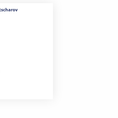
vtscharov
: