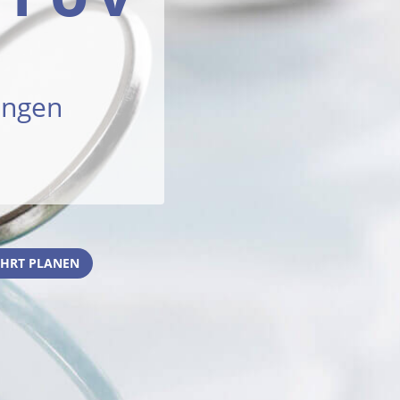
angen
HRT PLANEN