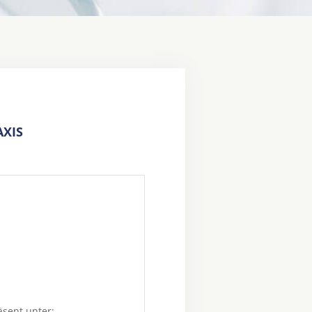
XIS
äsent unter: