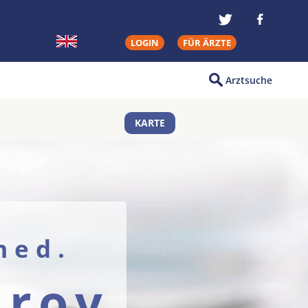
LOGIN
FÜR ÄRZTE
Arztsuche
KARTE
med.
arov