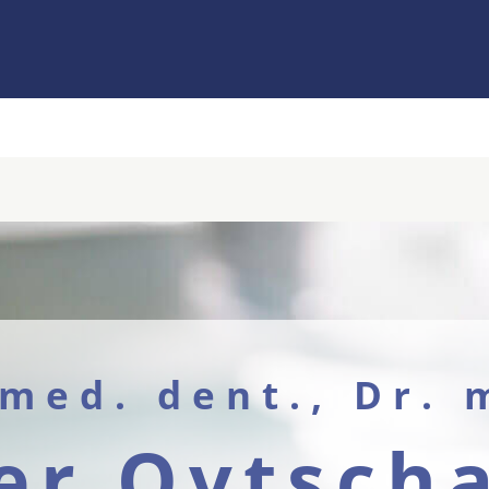
 med. dent., Dr. 
er Ovtsch