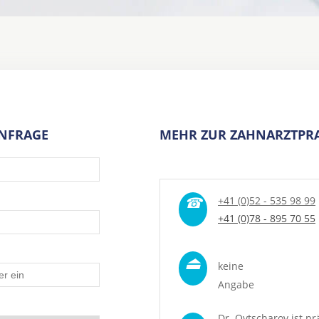
ANFRAGE
MEHR ZUR ZAHNARZTPRA
☎
+41 (0)52 - 535 98 99
+41 (0)78 - 895 70 55
⏏
keine
Angabe
Dr. Ovtscharov ist pr