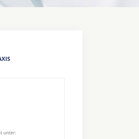
XIS
t unter: