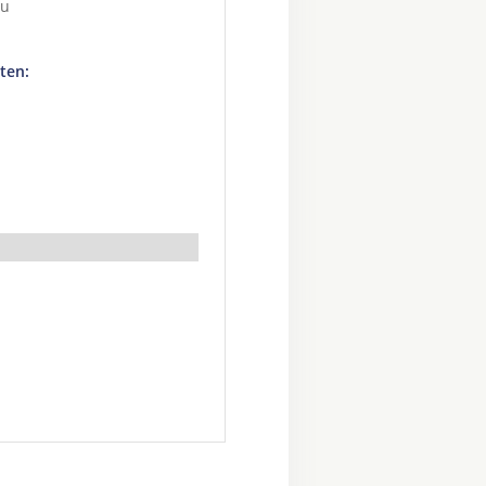
au
ten: