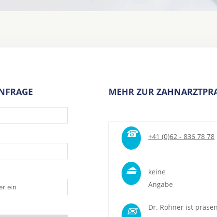
ANFRAGE
MEHR ZUR ZAHNARZTPRA
☎
+41 (0)62 - 836 78 78
⏏
keine
Angabe
✉
Dr. Rohner ist präsen