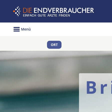
Menü
ORT
Br