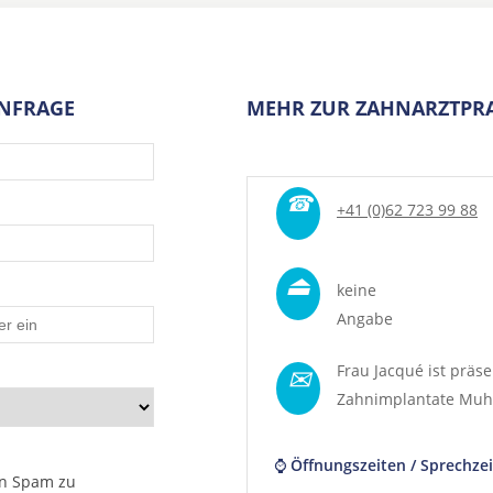
ANFRAGE
MEHR ZUR ZAHNARZTPRA
☎
+41 (0)62 723 99 88
⏏
keine
Angabe
✉
Frau Jacqué ist präse
Zahnimplantate Mu
⌚ Öffnungszeiten / Sprechzei
n Spam zu