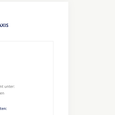
XIS
nt unter:
hen
ten: