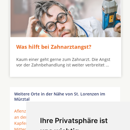
Was hilft bei Zahnarztangst?
Kaum einer geht gerne zum Zahnarzt. Die Angst
vor der Zahnbehandlung ist weiter verbreitet ...
Weitere Orte in der Nähe von St. Lorenzen im
Mürztal
Aflenz Kurort
*
Breitenau am Hochlantsch
*
Bruck
an der Mur
* Fuscht * Gassing * Göritz *
Ihre Privatsphäre ist
Kapfenberg
*
Kindberg
*
Krieglach
* Lesing *
Mitterdorf im Mürztal
* Mödersdorf *
Mürzhofen
*