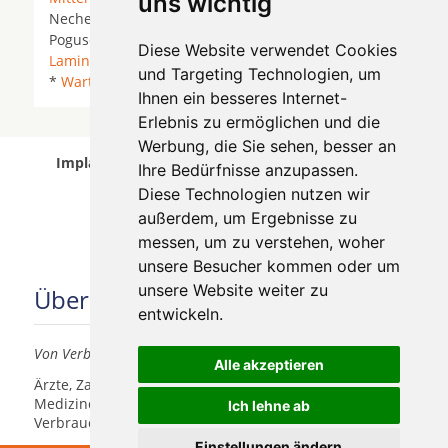
uns wichtig
Nechelheim *
Niklasdorf
*
Pernegg an der Mur
*
Pogusch * Scheuchenegg *
St. Katharein an der
Diese Website verwendet Cookies
Laming
*
St. Lorenzen im Mürztal
*
Thörl
*
Veitsch
und Targeting Technologien, um
*
Wartberg im Mürztal
*
Ihnen ein besseres Internet-
Erlebnis zu ermöglichen und die
Werbung, die Sie sehen, besser an
Implantologen in St. Lorenzen im Mürztal wurde
Ihre Bedürfnisse anzupassen.
am 08 August 2026 aktualisiert.
Diese Technologien nutzen wir
außerdem, um Ergebnisse zu
messen, um zu verstehen, woher
unsere Besucher kommen oder um
unsere Website weiter zu
Über uns
entwickeln.
Von Verbrauchern für Verbraucher
Alle akzeptieren
Ärzte, Zahnärzte, Akustiker und andere
Medizindienstleister haben hier die Möglichkeit, sich
Ich lehne ab
Verbrauchern vorzustellen.
Einstellungen ändern