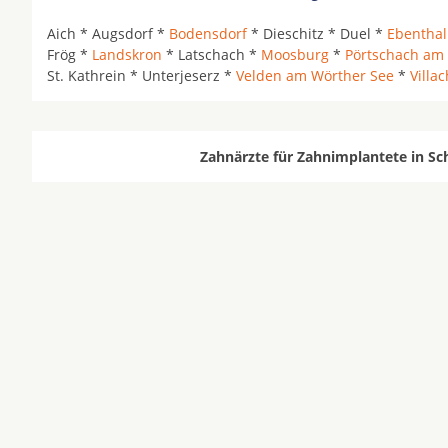
Aich * Augsdorf *
Bodensdorf
* Dieschitz * Duel *
Ebenthal
Frög *
Landskron
* Latschach *
Moosburg
*
Pörtschach am
St. Kathrein * Unterjeserz *
Velden am Wörther See
*
Villac
Zahnärzte für Zahnimplantete in Sc