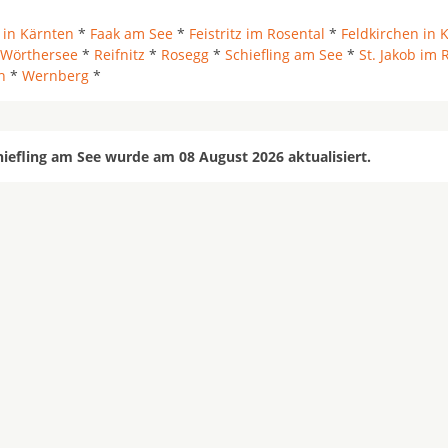
 in Kärnten
*
Faak am See
*
Feistritz im Rosental
*
Feldkirchen in 
 Wörthersee
*
Reifnitz
*
Rosegg
*
Schiefling am See
*
St. Jakob im 
h
*
Wernberg
*
hiefling am See wurde am 08 August 2026 aktualisiert.