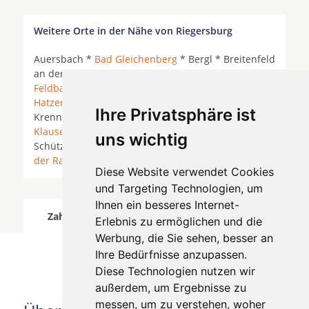
Weitere Orte in der Nähe von Riegersburg
Auersbach *
Bad Gleichenberg
* Bergl * Breitenfeld
an der Rittschein * Edelsgraben *
Fehring
*
Feldbach
*
Fürstenfeld
*
Gnas
*
Großsteinbach
*
Hatzendorf
*
Ilz
*
Kirchberg an der Raab
*
Ihre Privatsphäre ist
Krennach *
Markt Hartmannsdorf
*
Neuhaus am
Klausenbach
*
Paldau
*
Riegersburg
* Schweinz *
uns wichtig
Schützing *
Sinabelkirchen
*
St. Margarethen an
der Raab
* Wetzelsdorf *
Diese Website verwendet Cookies
und Targeting Technologien, um
Ihnen ein besseres Internet-
Zahnärzte für Zahnimplantete in Riegersburg
Erlebnis zu ermöglichen und die
wurde am 05 August 2026 aktualisiert.
Werbung, die Sie sehen, besser an
Ihre Bedürfnisse anzupassen.
Diese Technologien nutzen wir
außerdem, um Ergebnisse zu
messen, um zu verstehen, woher