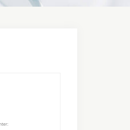
nter: