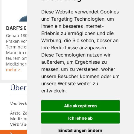
Diese Website verwendet Cookies
und Targeting Technologien, um
Ihnen ein besseres Internet-
DARF'S EIN BISSCHEN MEHR SEIN?
Erlebnis zu ermöglichen und die
Genau 180 Mal besuchte ein junger Züricher im Jahr 2016
Werbung, die Sie sehen, besser an
Praxen von Zahnärzten. Das Besondere war: Bei der Hälfte der
Termine erschien er als gepflegter, Erfolg ausstrahlender
Ihre Bedürfnisse anzupassen.
Mann im edlen Anzug und ausgestattet mit Accessoires, wie
Diese Technologien nutzen wir
teurem Smartphone, die Status symbolisierten. Den
außerdem, um Ergebnisse zu
Medizinern sagte ...
messen, um zu verstehen, woher
mehr >
unsere Besucher kommen oder um
unsere Website weiter zu
Über uns
entwickeln.
Von Verbrauchern für Verbraucher
Alle akzeptieren
Ärzte, Zahnärzte, Akustiker und andere
Ich lehne ab
Medizindienstleister haben hier die Möglichkeit, sich
Verbrauchern vorzustellen.
Einstellungen ändern
Über uns
Praxismarketing