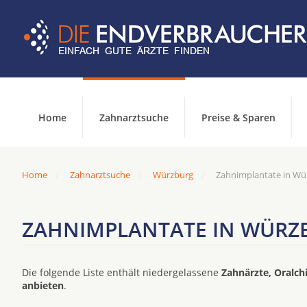
Home
Zahnarztsuche
Preise & Sparen
Home
Zahnarztsuche
Würzburg
Zahnimplantate in Wür
ZAHNIMPLANTATE IN WÜRZ
Die folgende Liste enthält niedergelassene
Zahnärzte, Oralch
anbieten
.