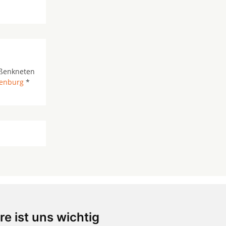
oßenkneten
enburg
*
re ist uns wichtig
 ...