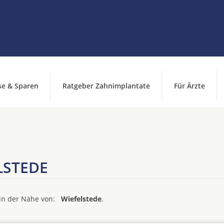
se & Sparen
Ratgeber Zahnimplantate
Für Ärzte
LSTEDE
d in der Nähe von:
Wiefelstede
.