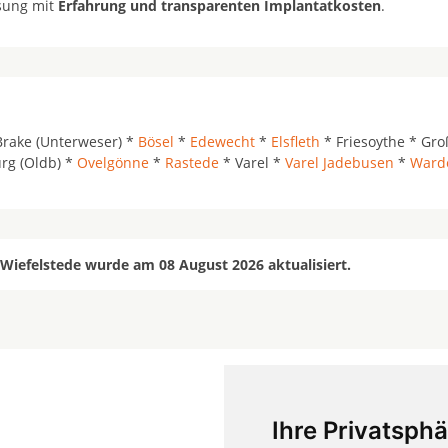
ösung mit
Erfahrung und transparenten Implantatkosten
.
Brake (Unterweser) *
Bösel
*
Edewecht
*
Elsfleth
* Friesoythe * Gr
rg (Oldb) *
Ovelgönne
*
Rastede
* Varel *
Varel Jadebusen
*
Ward
 Wiefelstede wurde am 08 August 2026 aktualisiert.
Ihre Privatsphä
mehr