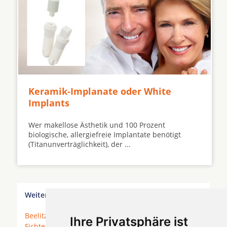
Keramik-Implanate oder White
Implants
Wer makellose Ästhetik und 100 Prozent
biologische, allergiefreie Implantate benötigt
(Titanunverträglichkeit), der ...
Weitere Orte in der Nähe von Werder (Havel)
Beelitz
* Berlin * Brandenburg an der Havel *
Ihre Privatsphäre ist
Fichtenwalde
*
Golzow
*
Groß Glienicke
*
Groß