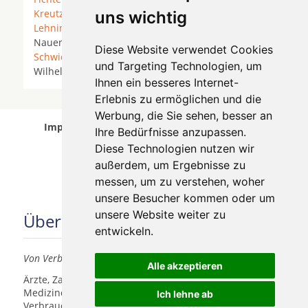
Kreutz (Havel)
*
Ketzin
* Ketzin/Havel *
Kloster
uns wichtig
Lehnin
* Langerwisch *
Lehnin
*
Michendorf
*
Nauen * Nuthetal *
Potsdam
*
Roskow
*
Diese Website verwendet Cookies
Schwielowsee
*
Seddiner See
*
Werder (Havel)
*
und Targeting Technologien, um
Wilhelmshorst *
Wollin
* Wustermark *
Ihnen ein besseres Internet-
Erlebnis zu ermöglichen und die
Werbung, die Sie sehen, besser an
Implantologen in Werder (Havel) wurde am 06
Ihre Bedürfnisse anzupassen.
August 2026 aktualisiert.
Diese Technologien nutzen wir
außerdem, um Ergebnisse zu
messen, um zu verstehen, woher
unsere Besucher kommen oder um
unsere Website weiter zu
Über uns
entwickeln.
Von Verbrauchern für Verbraucher
Alle akzeptieren
Ärzte, Zahnärzte, Akustiker und andere
Medizindienstleister haben hier die Möglichkeit, sich
Ich lehne ab
Verbrauchern vorzustellen.