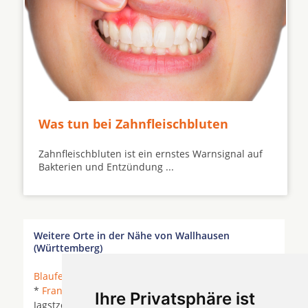
Was tun bei Zahnfleischbluten
Zahnfleischbluten ist ein ernstes Warnsignal auf
Bakterien und Entzündung ...
Weitere Orte in der Nähe von Wallhausen
(Württemberg)
Blaufelden
*
Crailsheim
* Diebach *
Feuchtwangen
*
Frankenhardt
*
Gerabronn
*
Ilshofen
* Insingen *
Ihre Privatsphäre ist
Jagstzell *
Kirchberg an der Jagst
* Kreßberg *