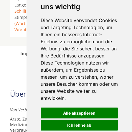
Langenburg *
Rot am See
*
Satteldorf
*
uns wichtig
Schillingsfürst
*
Schnelldorf
*
Schrozberg
*
Stimpfach * Stödtlen *
Vellberg
*
Wallhausen
Diese Website verwendet Cookies
(Württemberg)
* Wettringen (Mittelfranken) *
und Targeting Technologien, um
Wörnitz
*
Ihnen ein besseres Internet-
Erlebnis zu ermöglichen und die
Werbung, die Sie sehen, besser an
Implantologen in Wallhausen (Württemberg)
Ihre Bedürfnisse anzupassen.
wurde am 06 August 2026 aktualisiert.
Diese Technologien nutzen wir
außerdem, um Ergebnisse zu
messen, um zu verstehen, woher
unsere Besucher kommen oder um
unsere Website weiter zu
Über uns
entwickeln.
Von Verbrauchern für Verbraucher
Alle akzeptieren
Ärzte, Zahnärzte, Akustiker und andere
Medizindienstleister haben hier die Möglichkeit, sich
Ich lehne ab
Verbrauchern vorzustellen.