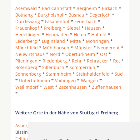
Asemwald
*
Bad Cannstatt
*
Bergheim
*
Birkach
*
Botnang
*
Burgholzhof
*
Büsnau
*
Degerloch
*
Dürrlewang
*
Fasanenhof
*
Feuerbach
*
Frauenkopf
*
Freiberg
*
Giebel
*
Hausen
*
Hedelfingen
*
Heumaden
*
Hofen
*
Hoffeld
*
Lederberg
*
Luginsland
*
Mitte
*
Möhringen
*
Mönchfeld
*
Mühlhausen
*
Münster
*
Neugereut
*
Neuwirtshaus
*
Nord
*
Obertürkheim
*
Ost
*
Plieningen
*
Riedenberg
*
Rohr
*
Rohracker
*
Rot
*
Rotenberg
*
Sillenbuch
*
Sommerrain
*
Sonnenberg
*
Stammheim
*
Steinhaldenfeld
*
Süd
*
Untertürkheim
*
Vaihingen
*
Wangen
*
Weilimdorf
*
West
*
Zazenhausen
*
Zuffenhausen
*
Weitere Orte in der Nähe von Stuttgart Freiberg
Asperg
* Benningen am Neckar * Bietigheim-
Bissingen *
Ditzingen
* Esslingen am Neckar *
Fellbach
*
Freiberg am Neckar
* Gerlingen *