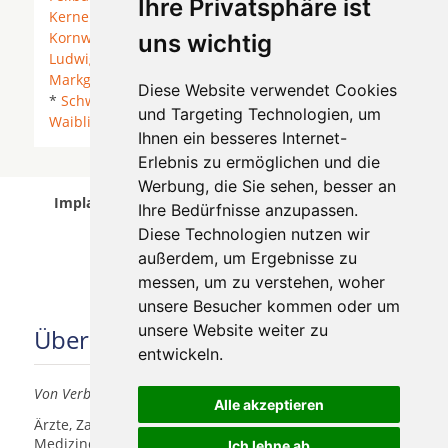
Ihre Privatsphäre ist
Kernen im Remstal
* Korb *
Korntal-Münchingen
*
Kornwestheim
* Leonberg (Württemberg) *
uns wichtig
Ludwigsburg
* Ludwigsburg (Württemberg) *
Markgröningen
*
Möglingen
*
Remseck am Neckar
Diese Website verwendet Cookies
*
Schwieberdingen
*
Stuttgart
*
Tamm
*
und Targeting Technologien, um
Waiblingen
* Waiblingen (Rems) *
Ihnen ein besseres Internet-
Erlebnis zu ermöglichen und die
Werbung, die Sie sehen, besser an
Implantologen in Stuttgart Freiberg wurde am 08
Ihre Bedürfnisse anzupassen.
August 2026 aktualisiert.
Diese Technologien nutzen wir
außerdem, um Ergebnisse zu
messen, um zu verstehen, woher
unsere Besucher kommen oder um
unsere Website weiter zu
Über uns
entwickeln.
Von Verbrauchern für Verbraucher
Alle akzeptieren
Ärzte, Zahnärzte, Akustiker und andere
Medizindienstleister haben hier die Möglichkeit, sich
Ich lehne ab