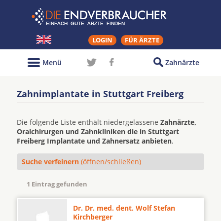
LOGIN
FÜR ÄRZTE
Menü
Zahnärzte
Zahnimplantate in Stuttgart Freiberg
Die folgende Liste enthält niedergelassene
Zahnärzte,
Oralchirurgen und Zahnkliniken die in Stuttgart
Freiberg Implantate und Zahnersatz anbieten
.
Suche verfeinern
(öffnen/schließen)
1 Eintrag gefunden
Dr. Dr. med. dent. Wolf Stefan
Kirchberger