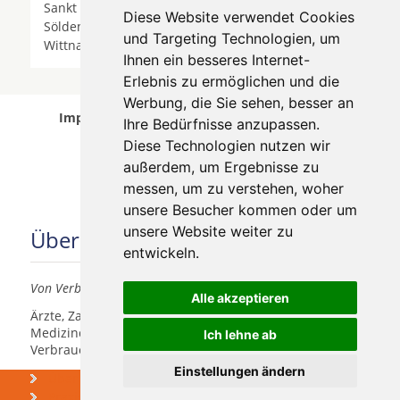
Sankt Peter (Schwarzwald) *
St. Peter
*
Stegen
*
Diese Website verwendet Cookies
Sölden *
Umkirch
*
Vörstetten
*
Waldkirch
*
und Targeting Technologien, um
Wittnau *
Ihnen ein besseres Internet-
Erlebnis zu ermöglichen und die
Werbung, die Sie sehen, besser an
Implantologen in Stegen wurde am 07 August
Ihre Bedürfnisse anzupassen.
2026 aktualisiert.
Diese Technologien nutzen wir
außerdem, um Ergebnisse zu
messen, um zu verstehen, woher
unsere Besucher kommen oder um
unsere Website weiter zu
Über uns
entwickeln.
Von Verbrauchern für Verbraucher
Alle akzeptieren
Ärzte, Zahnärzte, Akustiker und andere
Medizindienstleister haben hier die Möglichkeit, sich
Ich lehne ab
Verbrauchern vorzustellen.
Einstellungen ändern
Über uns
Was kosten
Zahnimplantate
Praxismarketing