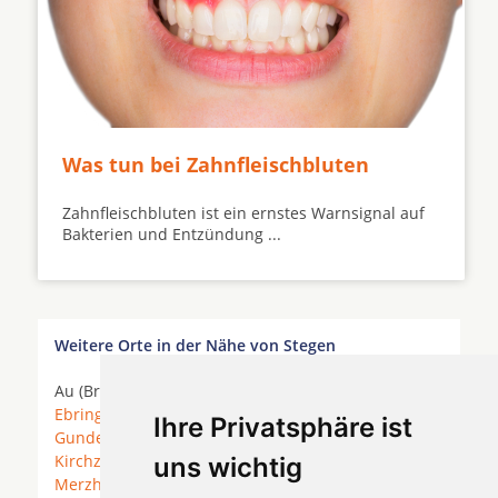
Was tun bei Zahnfleischbluten
Zahnfleischbluten ist ein ernstes Warnsignal auf
Bakterien und Entzündung ...
Weitere Orte in der Nähe von Stegen
Au (Breisgau) *
Buchenbach
*
Denzlingen
*
Ebringen
*
Freiburg im Breisgau
*
Glottertal
*
Ihre Privatsphäre ist
Gundelfingen (Breisgau)
* Heuweiler * Horben *
Kirchzarten
*
March
* March (Breisgau) *
uns wichtig
Merzhausen
*
Oberried
* Oberried (Breisgau) *