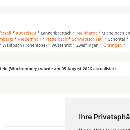
erzell
*
Künzelsau
* Langenbrettach *
Mainhardt
* Michelbach an 
mberg)
*
Niedernhall
*
Pfedelbach
*
Schwäbisch Hall
* Schöntal *
* Weißbach (Hohenlohe) * Wüstenrot * Zweiflingen *
Öhringen
*
tein (Württemberg) wurde am 05 August 2026 aktualisiert.
Ihre Privatsphä
mehr