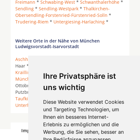
Freimann
*
Schwabing-West
*
Schwanthalerhöhe
*
Sendling
*
Sendling-Westpark
*
Thalkirchen-
Obersendling-Forstenried-Fürstenried-Solln
*
Trudering-Riem
*
Untergiesing-Harlaching
*
Weitere Orte in der Nähe von München
Ludwigsvorstadt-Isarvorstadt
Aschheim
* Deisenhofen *
Gräfelfing
*
Grünwald
*
Haar *
Haar (Kreis München)
* Hohenbrunn *
Krailling
*
München
*
Neubiberg
*
Neuried (Kreis
Ihre Privatsphäre ist
München)
* Oberhaching * Oberschleißheim *
Ottobrunn *
Planegg
*
Pullach im Isartal
*
uns wichtig
Putzbrunn *
Straßlach-Dingharting
*
Taufkirchen
*
Taufkirchen (Kreis München)
*
Unterföhring
*
Diese Website verwendet Cookies
Unterhaching
* Weißenfeld *
und Targeting Technologien, um
Ihnen ein besseres Internet-
Erlebnis zu ermöglichen und die
Implantologen in München Ludwigsvorstadt-
Werbung, die Sie sehen, besser an
Isarvorstadt wurde am 07 August 2026
Ihre Bedürfnisse anzupassen.