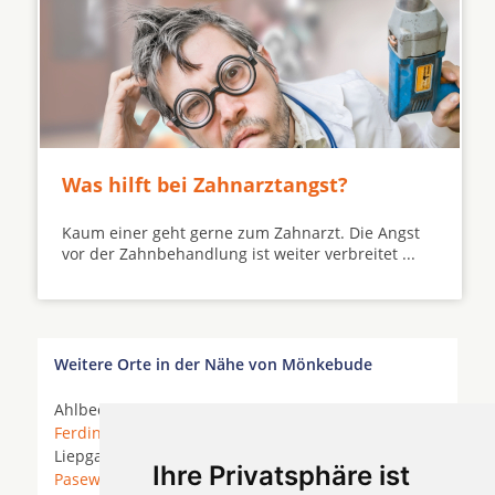
Was hilft bei Zahnarztangst?
Kaum einer geht gerne zum Zahnarzt. Die Angst
vor der Zahnbehandlung ist weiter verbreitet ...
Weitere Orte in der Nähe von Mönkebude
Ahlbeck * Altwarp *
Benz
*
Ducherow
*
Eggesin
*
Ferdinandshof
* Hintersee (Vorpommern) *
Liepgarten * Luckow *
Löcknitz
*
Mönkebude
*
Ihre Privatsphäre ist
Pasewalk
* Rothenklempenow *
Seebad Ahlbeck
*