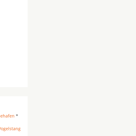
iehafen
*
Vogelstang