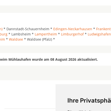
n)
* Dannstadt-Schauernheim *
Edingen-Neckarhausen
*
Frankenth
burg
* Lambsheim *
Lampertheim
*
Limburgerhof
*
Ludwigshafen
eim
*
Waldsee
* Waldsee (Pfalz) *
heim Mühlauhafen wurde am 08 August 2026 aktualisiert.
Ihre Privatsphä
mehr