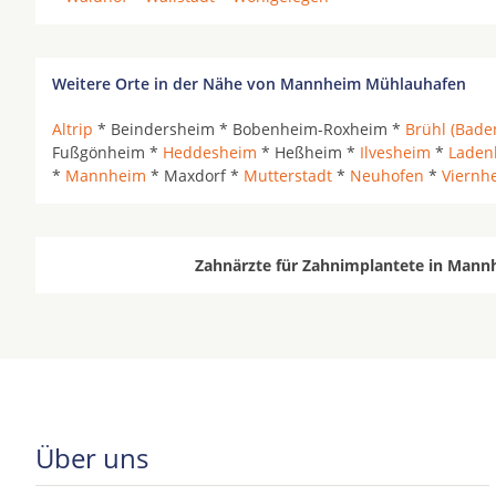
Weitere Orte in der Nähe von Mannheim Mühlauhafen
Altrip
* Beindersheim * Bobenheim-Roxheim *
Brühl (Bade
Fußgönheim *
Heddesheim
* Heßheim *
Ilvesheim
*
Laden
*
Mannheim
* Maxdorf *
Mutterstadt
*
Neuhofen
*
Viernh
Zahnärzte für Zahnimplantete in Mann
Über uns