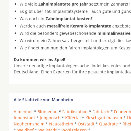
Wie viele
Zahnimplantate pro Jahr
setzt mein Zahnarzt?
Es gibt über 150 Implantatsysteme - auch gute und gün
Was darf ein
Zahnimplantat kosten?
Werden auch
metallfreie Keramik-Implantate
angeboten 
Wird die besonders gewebeschonende
minimalinvasive
Wo wird mein Zahnersatz hergestellt und erfolgt dies k
Wie findet man nun den fairen Implantologen um Koste
Da kommen wir ins Spiel!
Unsere neuartige Implantologensuche findet kostenlos und
Deutschland. Einen Experten für Ihre gesuchte Implantatl
Alle Stadtteile von Mannheim
Almenhof
*
Blumenau
*
Fabrikstation
*
Fahrlach
*
Feuden
Innenstadt
*
Jungbusch
*
Käfertal
*
Kirschgartshausen
*
L
Neuhermsheim
*
Neuostheim
*
Oststadt
*
Quadrate
*
Rhe
*
Waldhof
*
Wallstadt
*
Wohlgelegen
*