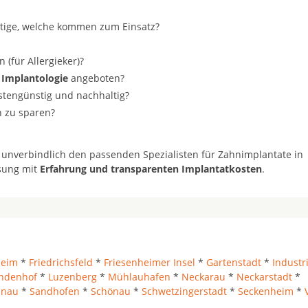
stige, welche kommen zum Einsatz?
(für Allergieker)?
 Implantologie
angeboten?
ostengünstig und nachhaltig?
n zu sparen?
 unverbindlich den passenden Spezialisten für Zahnimplantate in
ösung mit
Erfahrung und transparenten Implantatkosten
.
heim
*
Friedrichsfeld
*
Friesenheimer Insel
*
Gartenstadt
*
Industr
indenhof
*
Luzenberg
*
Mühlauhafen
*
Neckarau
*
Neckarstadt
*
inau
*
Sandhofen
*
Schönau
*
Schwetzingerstadt
*
Seckenheim
*